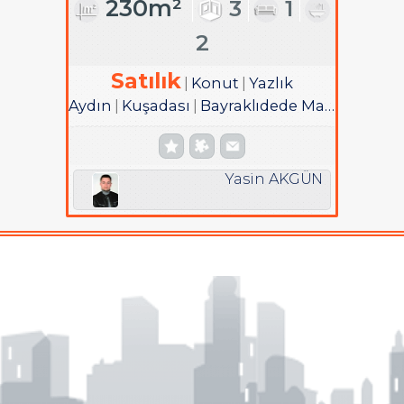
230m²
3
1
2
Satılık
Konut
Yazlık
Aydın
Kuşadası
Bayraklıdede Mah.
Yasin AKGÜN