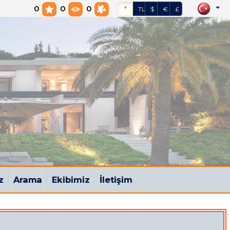
0
0
0
*
TL
$
€
£
z
Arama
Ekibimiz
İletişim