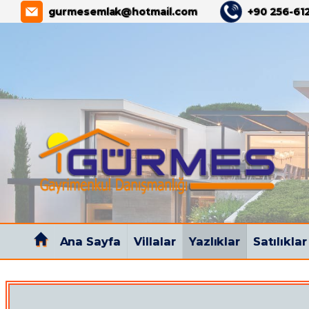
GÜRMES GAYRİMENKUL
gurmesemlak@hotmail.com
+90 256-612
Ana Sayfa
Villalar
Yazlıklar
Satılıklar