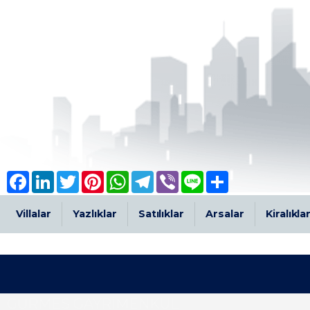
Facebook
LinkedIn
Twitter
Pinterest
WhatsApp
Telegram
Viber
Line
Share
Villalar
Yazlıklar
Satılıklar
Arsalar
Kiralıkla
GÜRMES GAYRİMENKUL