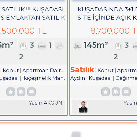
 SATILIK !!! KUŞADASI
KUŞADASINDA 3+1 
S EMLAKTAN SATILIK
SİTE İÇİNDE AÇIK 
LI 3+1 GENİŞ DAİRE
HAVUZLU
,500,000 TL
8,700,000 
5m²
3
1
145m²
3
2
2
Satılık
Konut
Apartman Dairesi
Konut
Apartman
uşadası
İkiçeşmelik Mah.
Aydın
Kuşadası
Değirmend
Yasin AKGÜN
Yasi