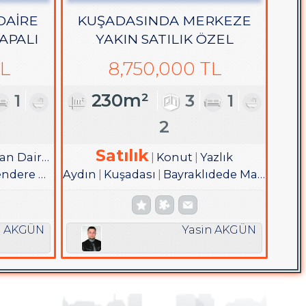
DAİRE
KUŞADASINDA MERKEZE
KAPALI
YAKIN SATILIK ÖZEL
BAHÇELİ VİLLA
TL
8,750,000 TL
1
230m²
3
1
2
Satılık
 Dairesi
Konut
Yazlık
ere Mah.
Aydın
Kuşadası
Bayraklıdede Mah.
n AKGÜN
Yasin AKGÜN