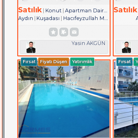
Satılık
Satılık
Konut
Apartman Dairesi
Aydın
Kuşadası
Hacıfeyzullah Mah.
Yasin AKGÜN
Fırsat
Fiyatı Düşen
Yatırımlık
Fırsat
Y