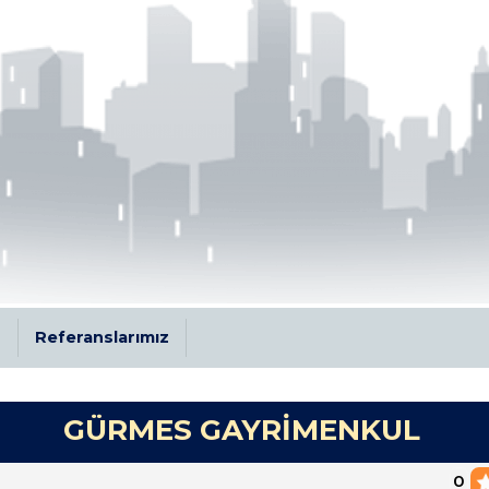
r
Referanslarımız
GÜRMES GAYRİMENKUL
0