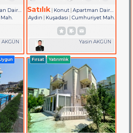
Satılık
 Dairesi
Konut
Apartman Dairesi
 Mah.
Aydın
Kuşadası
Cumhuriyet Mah.
n AKGÜN
Yasin AKGÜN
 Uygun
Fırsat
Yatırımlık