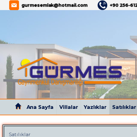
GÜRMES GAYRİMENKUL
gurmesemlak@hotmail.com
+90 256-612
Ana Sayfa
Villalar
Yazlıklar
Satılıklar
Satılıklar