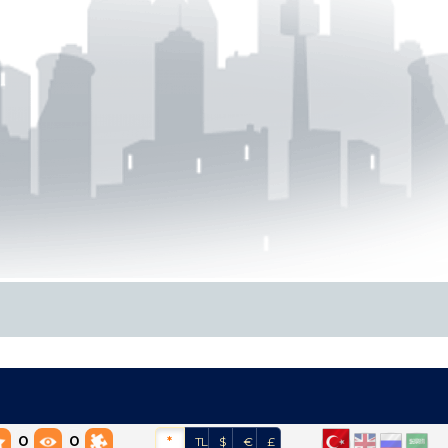
0
0
*
TL
$
€
£