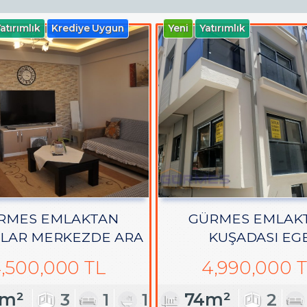
atırımlık
Krediye Uygun
Yeni
Yatırımlık
RMES EMLAKTAN
GÜRMES EMLAK
LAR MERKEZDE ARA
KUŞADASI EG
 SATILIK 3+1 DAİRE
MAHALLESİNDE SA
,500,000 TL
4,990,000 
YENİ 2+1 DAİR
5m²
3
1
1
74m²
2