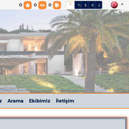
0
0
0
*
TL
$
€
£
z
Arama
Ekibimiz
İletişim