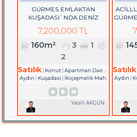
GÜRMES EMLAKTAN
ACİLLL
KUŞADASI`NDA DENİZ
GÜRME
MANZARALI SATILIK 3+1
EŞYA
7,200,000 TL
7
DUBLEKS DAİRE
160m²
3
1
14
2
Satılık
Satılık
Konut
Apartman Dairesi
Aydın
Kuşadası
İkiçeşmelik Mah.
Aydın
K
Yasin AKGÜN