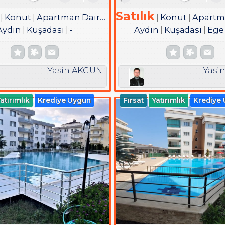
Satılık
Konut
Apartman Dairesi
Konut
Apartman
Aydın
Kuşadası
-
Aydın
Kuşadası
Ege
Yasin AKGÜN
Yasi
atırımlık
Krediye Uygun
Fırsat
Yatırımlık
Krediye