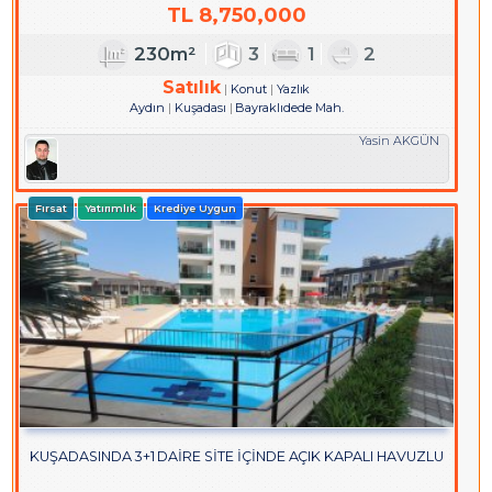
TL
8,750,000
230m²
3
1
2
Satılık
Konut
Yazlık
Aydın
Kuşadası
Bayraklıdede Mah.
Yasin AKGÜN
Fırsat
Yatırımlık
Krediye Uygun
KUŞADASINDA 3+1 DAİRE SİTE İÇİNDE AÇIK KAPALI HAVUZLU