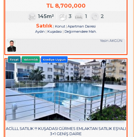
TL
8,700,000
145m²
3
1
2
Satılık
Konut
Apartman Dairesi
Aydın
Kuşadası
Değirmendere Mah.
Yasin AKGÜN
Fırsat
Yatırımlık
Krediye Uygun
ACİLLL SATILIK !!! KUŞADASI GÜRMES EMLAKTAN SATILIK EŞYALI
3+1 GENİŞ DAİRE