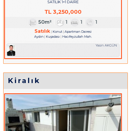
SATILIK 1+1 DAİRE
TL
3,250,000
50m²
1
1
1
Satılık
Konut
Apartman Dairesi
Aydın
Kuşadası
Hacıfeyzullah Mah.
Yasin AKGÜN
Kiralık