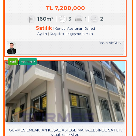
TL
7,200,000
160m²
3
1
2
Satılık
Konut
Apartman Dairesi
Aydın
Kuşadası
İkiçeşmelik Mah.
Yasin AKGÜN
Yeni
Yatırımlık
GÜRMES EMLAKTAN KUŞADASI EGE MAHALLESİNDE SATILIK
YENİ 2+1 DAİRE