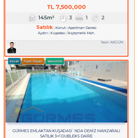
TL
7,500,000
145m²
3
1
2
Satılık
Konut
Apartman Dairesi
Aydın
Kuşadası
İkiçeşmelik Mah.
Yasin AKGÜN
Fırsat
Fiyatı Düşen
Yatırımlık
GÜRMES EMLAKTAN KUŞADASI`NDA DENİZ MANZARALI
SATILIK 3+1 DUBLEKS DAİRE