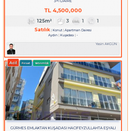
3+1 DAİRE
TL
4,500,000
125m²
3
1
1
Satılık
Konut
Apartman Dairesi
Aydın
Kuşadası
-
Yasin AKGÜN
Acil
Fırsat
Yatırımlık
GÜRMES EMLAKTAN KUŞADASI HACIFEYZULLAHTA EŞYALI