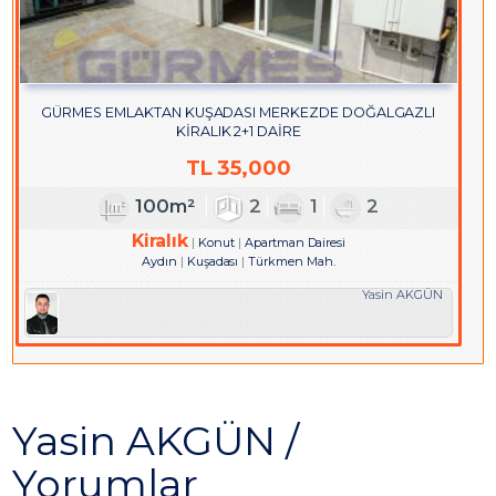
GÜRMES EMLAKTAN KUŞADASI MERKEZDE DOĞALGAZLI
KİRALIK 2+1 DAİRE
TL
35,000
100m²
2
1
2
Kiralık
Konut
Apartman Dairesi
Aydın
Kuşadası
Türkmen Mah.
Yasin AKGÜN
Yasin AKGÜN /
Yorumlar