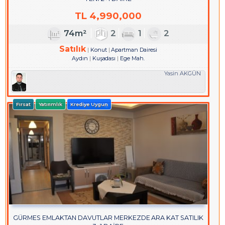
TL
4,990,000
74m²
2
1
2
Satılık
Konut
Apartman Dairesi
Aydın
Kuşadası
Ege Mah.
Yasin AKGÜN
Fırsat
Yatırımlık
Krediye Uygun
GÜRMES EMLAKTAN DAVUTLAR MERKEZDE ARA KAT SATILIK