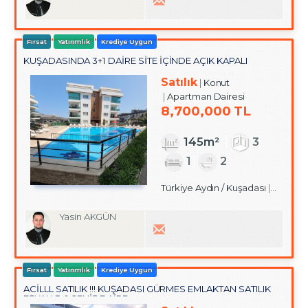
Fırsat
Yatırımlık
Krediye Uygun
KUŞADASINDA 3+1 DAİRE SİTE İÇİNDE AÇIK KAPALI
HAVUZLU
Satılık
Konut
Apartman Dairesi
8,700,000 TL
145m²
3
1
2
Türkiye Aydın / Kuşadası
/ Deği
Yasin AKGÜN
Fırsat
Yatırımlık
Krediye Uygun
ACİLLL SATILIK !!! KUŞADASI GÜRMES EMLAKTAN SATILIK
EŞYALI 3+1 GENİŞ DAİRE