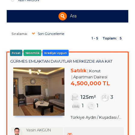
Yasin AKGÜN
Ara
Sıralama:
Son Güncelleme
1 - 5
Toplam:
5
Fırsat
Yatırımlık
Krediye Uygun
GÜRMES EMLAKTAN DAVUTLAR MERKEZDE ARA KAT
SATILIK 3+1 DAİRE
Satılık
Konut
Apartman Dairesi
4,500,000 TL
125m²
3
1
1
Türkiye Aydın / Kuşadası
/ Davutlar
Yasin AKGÜN