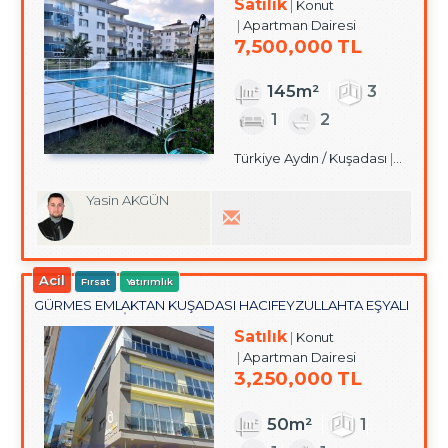
Satılık
Konut
Apartman Dairesi
7,500,000 TL
145m²
3
1
2
Türkiye Aydın / Kuşadası
/ İkiçeş
Yasin AKGÜN
Acil
Fırsat
Yatırımlık
GÜRMES EMLAKTAN KUŞADASI HACIFEYZULLAHTA EŞYALI
SATILIK 1+1 DAİRE
Satılık
Konut
Apartman Dairesi
3,250,000 TL
50m²
1