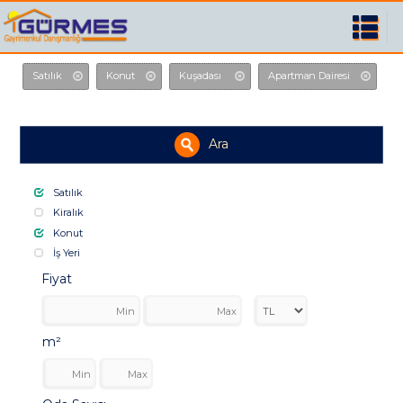
Satılık
Konut
Kuşadası
Apartman Dairesi
Ara
Satılık
Kiralık
Konut
İş Yeri
Fiyat
m²