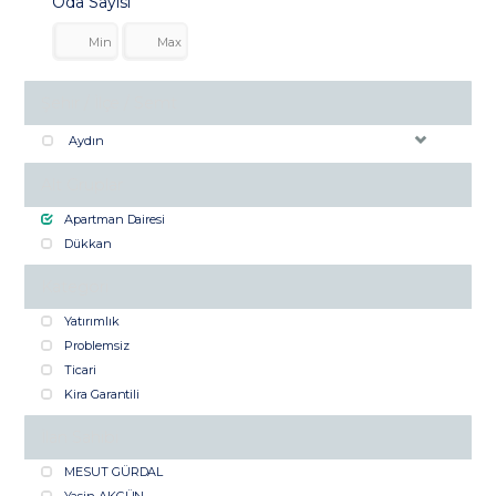
Oda Sayısı
Şehir / İlçe / Semt
Aydın
Alt Gruplar
Apartman Dairesi
Dükkan
Kategori
Yatırımlık
Problemsiz
Ticari
Kira Garantili
İlan Sahibi
MESUT GÜRDAL