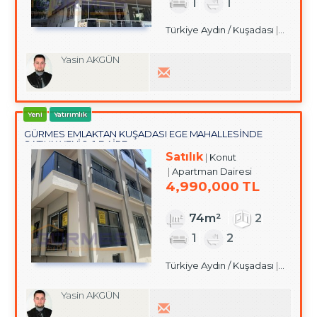
1
1
Türkiye Aydın / Kuşadası
/ Hacıfe
Yasin AKGÜN
Yeni
Yatırımlık
GÜRMES EMLAKTAN KUŞADASI EGE MAHALLESİNDE
SATILIK YENİ 2+1 DAİRE
Satılık
Konut
Apartman Dairesi
4,990,000 TL
74m²
2
1
2
Türkiye Aydın / Kuşadası
/ Ege M
Yasin AKGÜN