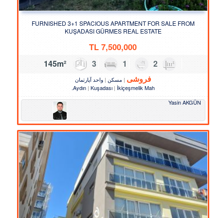
FURNISHED 3+1 SPACIOUS APARTMENT FOR SALE FROM
KUŞADASI GÜRMES REAL ESTATE
TL
7,500,000
3
1
2
145m²
فروشی
واحد آپارتمان
مسکن
Aydın
Kuşadası
İkiçeşmelik Mah.
Yasin AKGÜN