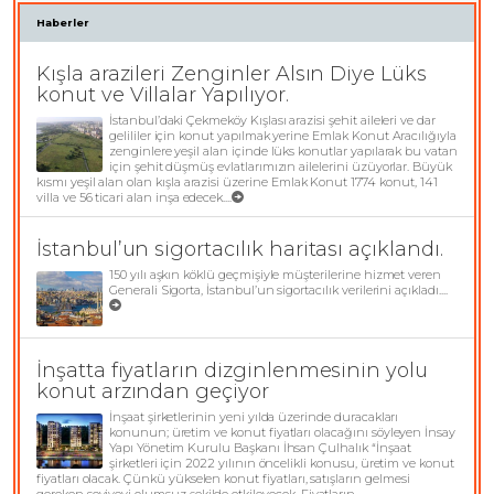
Haberler
Kışla arazileri Zenginler Alsın Diye Lüks
konut ve Villalar Yapılıyor.
İstanbul’daki Çekmeköy Kışlası arazisi şehit aileleri ve dar
gelililer için konut yapılmak yerine Emlak Konut Aracılığıyla
zenginlere yeşil alan içinde lüks konutlar yapılarak bu vatan
için şehit düşmüş evlatlarımızın ailelerini üzüyorlar. Büyük
kısmı yeşil alan olan kışla arazisi üzerine Emlak Konut 1774 konut, 141
villa ve 56 ticari alan inşa edecek....
İstanbul’un sigortacılık haritası açıklandı.
150 yılı aşkın köklü geçmişiyle müşterilerine hizmet veren
Generali Sigorta, İstanbul’un sigortacılık verilerini açıkladı....
İnşatta fiyatların dizginlenmesinin yolu
konut arzından geçiyor
İnşaat şirketlerinin yeni yılda üzerinde duracakları
konunun; üretim ve konut fiyatları olacağını söyleyen İnsay
Yapı Yönetim Kurulu Başkanı İhsan Çulhalık “İnşaat
şirketleri için 2022 yılının öncelikli konusu, üretim ve konut
fiyatları olacak. Çünkü yükselen konut fiyatları, satışların gelmesi