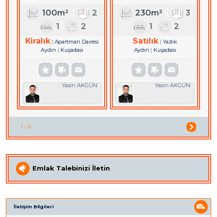
DAİRE
100m²
2
230m²
3
1
2
1
2
Kiralık
Satılık
Apartman Dairesi
Yazlık
Aydın
Kuşadası
Aydın
Kuşadası
Yasin AKGÜN
Yasin AKGÜN
1 - 6
Emlak Talebinizi İletin
İletişim Bilgileri