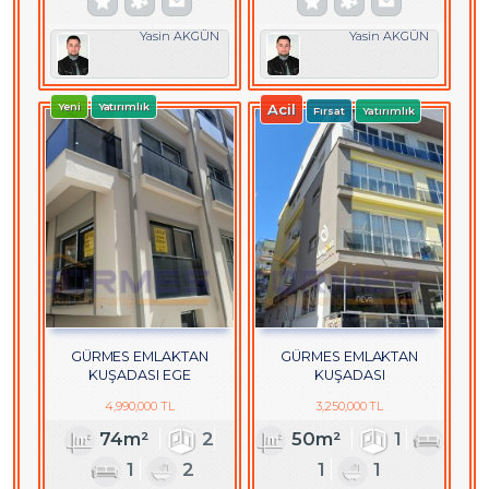
Yasin AKGÜN
Yasin AKGÜN
Yeni
Yatırımlık
Acil
Fırsat
Yatırımlık
GÜRMES EMLAKTAN
GÜRMES EMLAKTAN
KUŞADASI EGE
KUŞADASI
MAHALLESİNDE SATILIK
HACIFEYZULLAHTA EŞYALI
4,990,000 TL
3,250,000 TL
YENİ 2+1 DAİRE
SATILIK 1+1 DAİRE
74m²
2
50m²
1
1
2
1
1