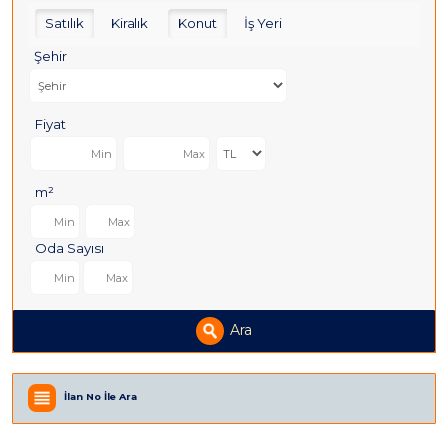
Satılık
Kiralık
Konut
İş Yeri
Şehir
Fiyat
m²
Oda Sayısı
Ara
İlan No İle Ara