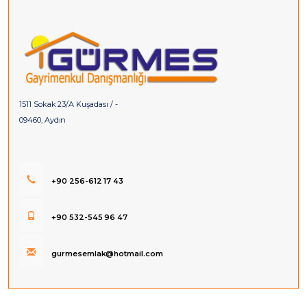
1511 Sokak 23/A Kuşadası / -
09460, Aydın
+90 256-612 17 43
+90 532-545 96 47
gurmesemlak@hotmail.com