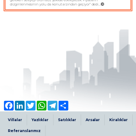
gereken seviyeyi olumsuz şekilde etkileyecek. Fiyatların
dizginlenmesinin yolu da konut arzından geçiyor” dedi....
Facebook
LinkedIn
Twitter
WhatsApp
Telegram
Share
Villalar
Yazlıklar
Satılıklar
Arsalar
Kiralıklar
Referanslarımız