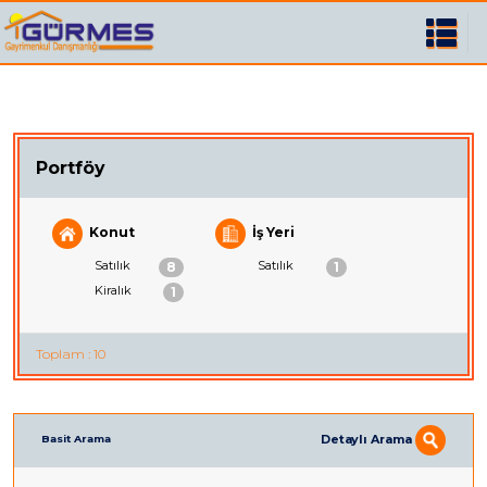
Portföy
Konut
İş Yeri
Satılık
Satılık
8
1
Kiralık
1
Toplam : 10
Detaylı Arama
Basit Arama