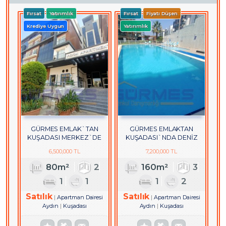
Fırsat
Yatırımlık
Fırsat
Fiyatı Düşen
Krediye Uygun
Yatırımlık
GÜRMES EMLAK`TAN
GÜRMES EMLAKTAN
KUŞADASI MERKEZ`DE
KUŞADASI`NDA DENİZ
EŞYALI SATILIK 2+1 DAİRE
MANZARALI SATILIK 3+1
6,500,000 TL
7,200,000 TL
DUBLEKS DAİRE
80m²
2
160m²
3
1
1
1
2
Satılık
Satılık
Apartman Dairesi
Apartman Dairesi
Aydın
Kuşadası
Aydın
Kuşadası