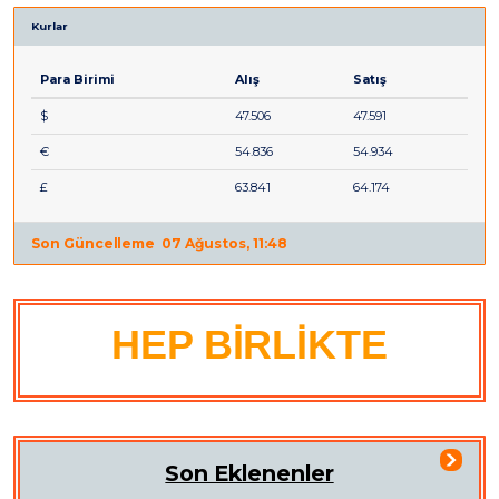
Kurlar
Para Birimi
Alış
Satış
$
47.506
47.591
€
54.836
54.934
£
63.841
64.174
Son Güncelleme
07 Ağustos, 11:48
HEP BİRLİKTE
Son Eklenenler