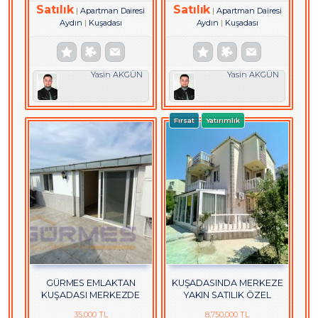
Satılık
Satılık
Apartman Dairesi
Apartman Dairesi
Aydın
Kuşadası
Aydın
Kuşadası
Yasin AKGÜN
Yasin AKGÜN
Fırsat
Yatırımlık
GÜRMES EMLAKTAN
KUŞADASINDA MERKEZE
KUŞADASI MERKEZDE
YAKIN SATILIK ÖZEL
DOĞALGAZLI KİRALIK 2+1
BAHÇELİ VİLLA
35,000 TL
8,750,000 TL