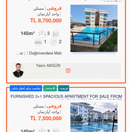
HAVUZLU
فروشی
مسکن
واحد آپارتمان
8,700,000 TL
145m²
3
1
2
Turkey Aydın / Kuşadası
/ Değirmendere Mah.
Yasin AKGÜN
فرصت
للاستثمار
مناسب برای اعتبار بانکی
FURNISHED 3+1 SPACIOUS APARTMENT FOR SALE FROM
KUŞADASI GÜRMES REAL ESTATE
فروشی
مسکن
واحد آپارتمان
7,500,000 TL
145m²
3