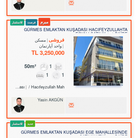
مبرم
فرصت
للاستثمار
GÜRMES EMLAKTAN KUŞADASI HACIFEYZULLAHTA
EŞYALI SATILIK 1+1 DAİRE
فروشی
مسکن
واحد آپارتمان
3,250,000 TL
50m²
1
1
1
Turkey Aydın / Kuşadası
/ Hacıfeyzullah Mah.
Yasin AKGÜN
جدید
للاستثمار
GÜRMES EMLAKTAN KUŞADASI EGE MAHALLESİNDE
SATILIK YENİ 2+1 DAİRE