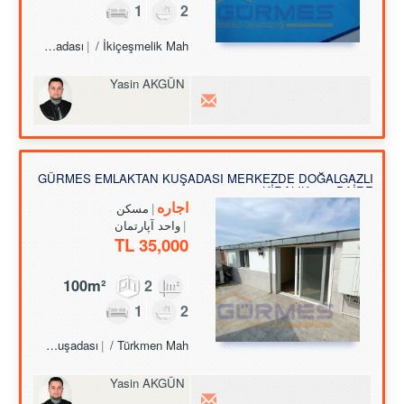
1
2
Turkey Aydın / Kuşadası
/ İkiçeşmelik Mah.
Yasin AKGÜN
GÜRMES EMLAKTAN KUŞADASI MERKEZDE DOĞALGAZLI
KİRALIK 2+1 DAİRE
اجاره
مسکن
واحد آپارتمان
35,000 TL
100m²
2
1
2
Turkey Aydın / Kuşadası
/ Türkmen Mah.
Yasin AKGÜN