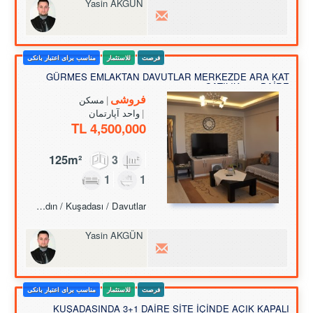
Yasin AKGÜN
فرصت
للاستثمار
مناسب برای اعتبار بانکی
GÜRMES EMLAKTAN DAVUTLAR MERKEZDE ARA KAT
SATILIK 3+1 DAİRE
فروشی
مسکن
واحد آپارتمان
4,500,000 TL
125m²
3
1
1
Turkey Aydın / Kuşadası
/ Davutlar
Yasin AKGÜN
فرصت
للاستثمار
مناسب برای اعتبار بانکی
KUŞADASINDA 3+1 DAİRE SİTE İÇİNDE AÇIK KAPALI