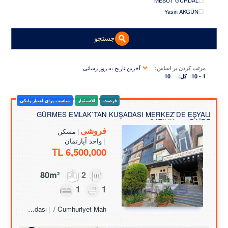
MESUT GÜRDAL
Yasin AKGÜN
جستجو
آخرین تاریخ به روز رسانی
مرتب کردن بر اساس:
1 - 10
کل:
10
فرصت
للاستثمار
مناسب برای اعتبار بانکی
GÜRMES EMLAK`TAN KUŞADASI MERKEZ`DE EŞYALI
SATILIK 2+1 DAİRE
فروشی
مسکن
واحد آپارتمان
6,500,000 TL
80m²
2
1
1
Turkey Aydın / Kuşadası
/ Cumhuriyet Mah.