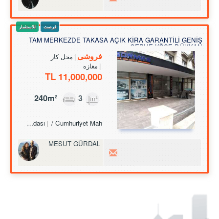
فرصت
للاستثمار
TAM MERKEZDE TAKASA AÇIK KİRA GARANTİLİ GENİŞ
CEPHE KÖŞE DÜKKAN
فروشی
محل کار
مغازه
11,000,000 TL
240m²
3
Turkey Aydın / Kuşadası
/ Cumhuriyet Mah.
MESUT GÜRDAL