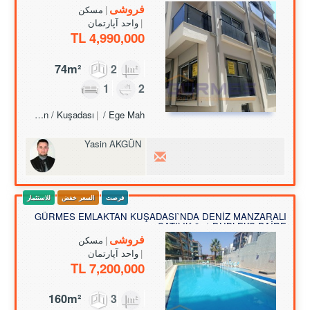
فروشی
مسکن
واحد آپارتمان
4,990,000 TL
74m²
2
1
2
Turkey Aydın / Kuşadası
/ Ege Mah.
Yasin AKGÜN
فرصت
السعر خفض
للاستثمار
GÜRMES EMLAKTAN KUŞADASI`NDA DENİZ MANZARALI
SATILIK 3+1 DUBLEKS DAİRE
فروشی
مسکن
واحد آپارتمان
7,200,000 TL
160m²
3