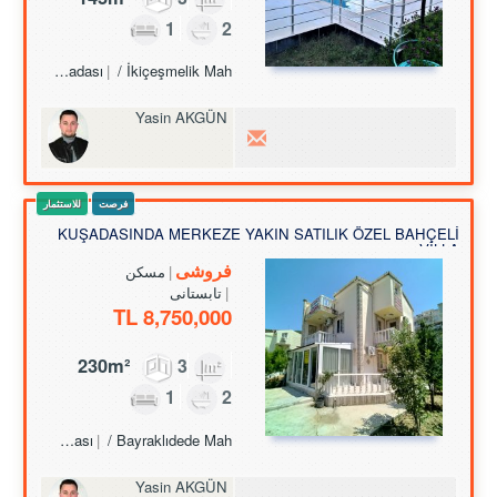
1
2
Turkey Aydın / Kuşadası
/ İkiçeşmelik Mah.
Yasin AKGÜN
فرصت
للاستثمار
KUŞADASINDA MERKEZE YAKIN SATILIK ÖZEL BAHÇELİ
VİLLA
فروشی
مسکن
تابستانی
8,750,000 TL
230m²
3
1
2
Turkey Aydın / Kuşadası
/ Bayraklıdede Mah.
Yasin AKGÜN