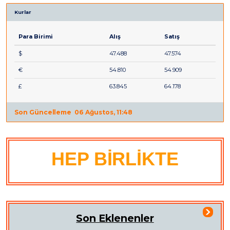
Kurlar
Para Birimi
Alış
Satış
$
47.488
47.574
€
54.810
54.909
£
63.845
64.178
Son Güncelleme
06 Ağustos, 11:48
HEP BİRLİKTE
Son Eklenenler