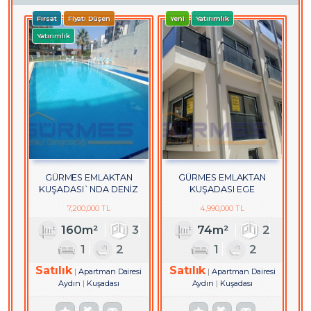
Fırsat
Fiyatı Düşen
Yeni
Yatırımlık
Yatırımlık
GÜRMES EMLAKTAN
GÜRMES EMLAKTAN
KUŞADASI`NDA DENİZ
KUŞADASI EGE
MANZARALI SATILIK 3+1
MAHALLESİNDE SATILIK
7,200,000 TL
4,990,000 TL
DUBLEKS DAİRE
YENİ 2+1 DAİRE
160m²
3
74m²
2
1
2
1
2
Satılık
Satılık
Apartman Dairesi
Apartman Dairesi
Aydın
Kuşadası
Aydın
Kuşadası