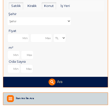
Satılık
Kiralık
Konut
İş Yeri
Şehir
Fiyat
m²
Oda Sayısı
Ara
İlan No İle Ara