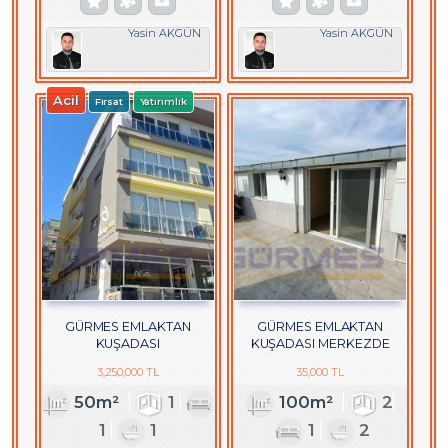
Yasin AKGÜN
Yasin AKGÜN
Acil
Fırsat
Yatırımlık
GÜRMES EMLAKTAN
GÜRMES EMLAKTAN
KUŞADASI
KUŞADASI MERKEZDE
HACIFEYZULLAHTA EŞYALI
DOĞALGAZLI KİRALIK 2+1
3,250,000 TL
35,000 TL
SATILIK 1+1 DAİRE
DAİRE
50m²
1
100m²
2
1
1
1
2