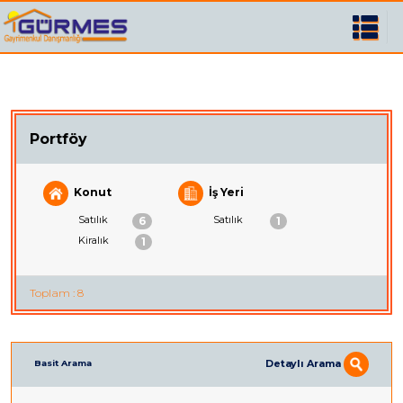
Portföy
Konut
İş Yeri
Satılık
Satılık
6
1
Kiralık
1
Toplam : 8
Detaylı Arama
Basit Arama