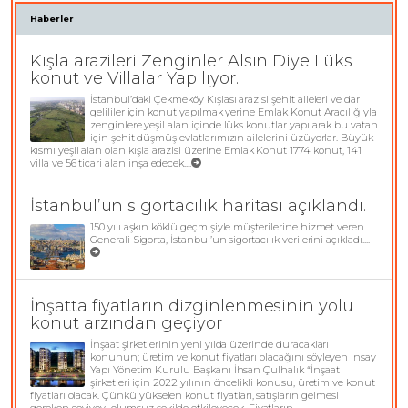
Haberler
Kışla arazileri Zenginler Alsın Diye Lüks
konut ve Villalar Yapılıyor.
İstanbul’daki Çekmeköy Kışlası arazisi şehit aileleri ve dar
gelililer için konut yapılmak yerine Emlak Konut Aracılığıyla
zenginlere yeşil alan içinde lüks konutlar yapılarak bu vatan
için şehit düşmüş evlatlarımızın ailelerini üzüyorlar. Büyük
kısmı yeşil alan olan kışla arazisi üzerine Emlak Konut 1774 konut, 141
villa ve 56 ticari alan inşa edecek....
İstanbul’un sigortacılık haritası açıklandı.
150 yılı aşkın köklü geçmişiyle müşterilerine hizmet veren
Generali Sigorta, İstanbul’un sigortacılık verilerini açıkladı....
İnşatta fiyatların dizginlenmesinin yolu
konut arzından geçiyor
İnşaat şirketlerinin yeni yılda üzerinde duracakları
konunun; üretim ve konut fiyatları olacağını söyleyen İnsay
Yapı Yönetim Kurulu Başkanı İhsan Çulhalık “İnşaat
şirketleri için 2022 yılının öncelikli konusu, üretim ve konut
fiyatları olacak. Çünkü yükselen konut fiyatları, satışların gelmesi