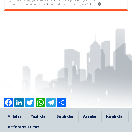
gereken seviyeyi olumsuz şekilde etkileyecek. Fiyatların
dizginlenmesinin yolu da konut arzından geçiyor” dedi....
Facebook
LinkedIn
Twitter
WhatsApp
Telegram
Share
Villalar
Yazlıklar
Satılıklar
Arsalar
Kiralıklar
Referanslarımız