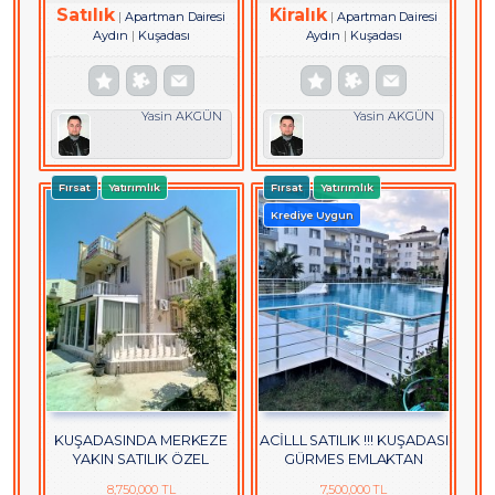
Satılık
Kiralık
Apartman Dairesi
Apartman Dairesi
Aydın
Kuşadası
Aydın
Kuşadası
Yasin AKGÜN
Yasin AKGÜN
Fırsat
Yatırımlık
Fırsat
Yatırımlık
Krediye Uygun
KUŞADASINDA MERKEZE
ACİLLL SATILIK !!! KUŞADASI
YAKIN SATILIK ÖZEL
GÜRMES EMLAKTAN
BAHÇELİ VİLLA
SATILIK EŞYALI 3+1 GENİŞ
8,750,000 TL
7,500,000 TL