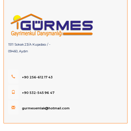
1511 Sokak 23/A Kuşadası / -
09460, Aydın
+90 256-612 17 43
+90 532-545 96 47
gurmesemlak@hotmail.com