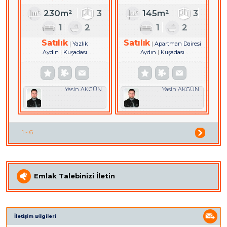
DAİRE
230m²
3
145m²
3
1
2
1
2
Satılık
Satılık
Yazlık
Apartman Dairesi
Aydın
Kuşadası
Aydın
Kuşadası
Yasin AKGÜN
Yasin AKGÜN
1 - 6
Emlak Talebinizi İletin
İletişim Bilgileri