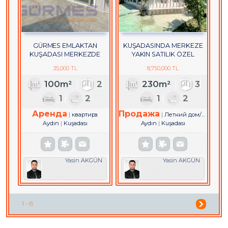
GÜRMES EMLAKTAN
KUŞADASINDA MERKEZE
KUŞADASI MERKEZDE
YAKIN SATILIK ÖZEL
DOĞALGAZLI KİRALIK 2+1
BAHÇELİ VİLLA
35,000 TL
8,750,000 TL
DAİRE
100m²
2
230m²
3
1
2
1
2
Аренда
Продажа
квартира
Летний дом/дача
Aydın
Kuşadası
Aydın
Kuşadası
Yasin AKGÜN
Yasin AKGÜN
1 - 6