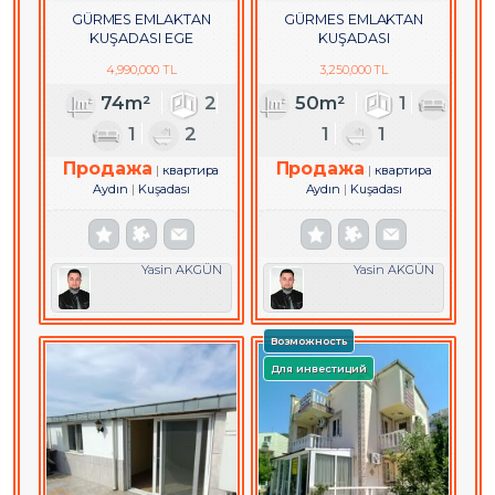
GÜRMES EMLAKTAN
GÜRMES EMLAKTAN
KUŞADASI EGE
KUŞADASI
MAHALLESİNDE SATILIK
HACIFEYZULLAHTA EŞYALI
4,990,000 TL
3,250,000 TL
YENİ 2+1 DAİRE
SATILIK 1+1 DAİRE
74m²
2
50m²
1
1
2
1
1
Продажа
Продажа
квартира
квартира
Aydın
Kuşadası
Aydın
Kuşadası
Yasin AKGÜN
Yasin AKGÜN
Возможность
Для инвестиций