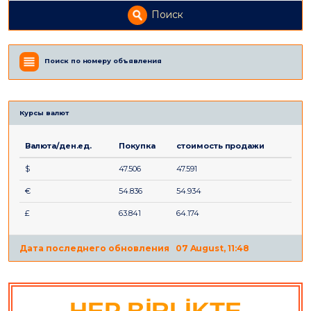
Поиск
Поиск по номеру объявления
Курсы валют
Валюта/ден.ед.
Покупка
стоимость продажи
$
47.506
47.591
€
54.836
54.934
£
63.841
64.174
Дата последнего обновления
07 August, 11:48