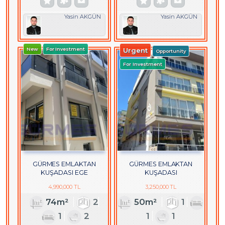
Yasin AKGÜN
Yasin AKGÜN
New
For Investment
Urgent
Opportunity
For Investment
GÜRMES EMLAKTAN
GÜRMES EMLAKTAN
KUŞADASI EGE
KUŞADASI
MAHALLESİNDE SATILIK
HACIFEYZULLAHTA EŞYALI
4,990,000 TL
3,250,000 TL
YENİ 2+1 DAİRE
SATILIK 1+1 DAİRE
74m²
2
50m²
1
1
2
1
1