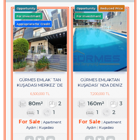
Opportunity
Opportunity
Reduced Price
For Investment
For Investment
Appropriate for Credit
GÜRMES EMLAK`TAN
GÜRMES EMLAKTAN
KUŞADASI MERKEZ`DE
KUŞADASI`NDA DENİZ
EŞYALI SATILIK 2+1 DAİRE
MANZARALI SATILIK 3+1
6,500,000 TL
7,200,000 TL
DUBLEKS DAİRE
80m²
2
160m²
3
1
1
1
2
For Sale
For Sale
Apartment
Apartment
Aydın
Kuşadası
Aydın
Kuşadası