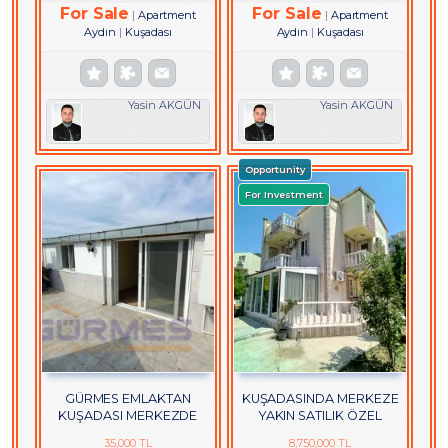
For Sale
For Sale
Apartment
Apartment
Aydın
Kuşadası
Aydın
Kuşadası
Yasin AKGÜN
Yasin AKGÜN
Opportunity
For Investment
GÜRMES EMLAKTAN
KUŞADASINDA MERKEZE
KUŞADASI MERKEZDE
YAKIN SATILIK ÖZEL
DOĞALGAZLI KİRALIK 2+1
BAHÇELİ VİLLA
35,000 TL
8,750,000 TL