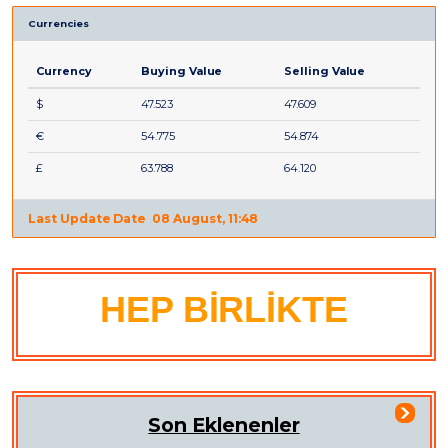
Currencies
Currency
Buying Value
Selling Value
$
47.523
47.609
€
54.775
54.874
£
63.788
64.120
Last Update Date
08 August, 11:48
HEP BİRLİKTE
Son Eklenenler