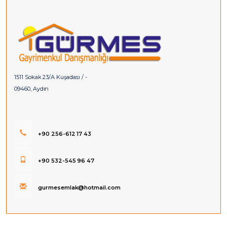
1511 Sokak 23/A Kuşadası / -
09460, Aydın
+90 256-612 17 43
+90 532-545 96 47
gurmesemlak@hotmail.com