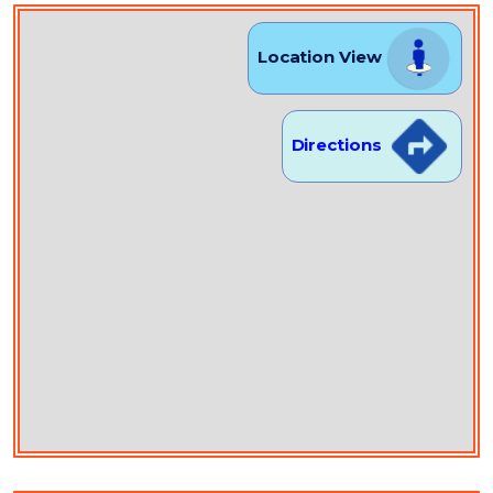
Location View
Directions