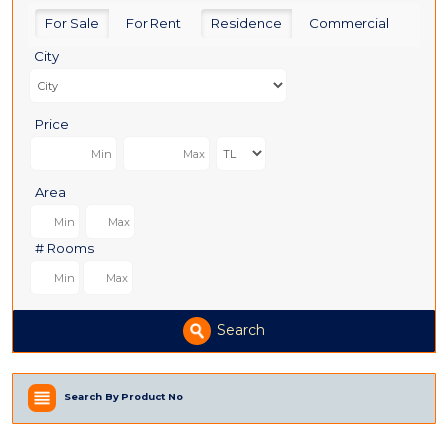
For Sale
For Rent
Residence
Commercial
City
Price
Area
# Rooms
Search
Search By Product No