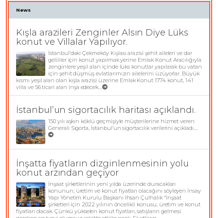
News
Kışla arazileri Zenginler Alsın Diye Lüks
konut ve Villalar Yapılıyor.
İstanbul’daki Çekmeköy Kışlası arazisi şehit aileleri ve dar
gelililer için konut yapılmak yerine Emlak Konut Aracılığıyla
zenginlere yeşil alan içinde lüks konutlar yapılarak bu vatan
için şehit düşmüş evlatlarımızın ailelerini üzüyorlar. Büyük
kısmı yeşil alan olan kışla arazisi üzerine Emlak Konut 1774 konut, 141
villa ve 56 ticari alan inşa edecek....
İstanbul’un sigortacılık haritası açıklandı.
150 yılı aşkın köklü geçmişiyle müşterilerine hizmet veren
Generali Sigorta, İstanbul’un sigortacılık verilerini açıkladı....
İnşatta fiyatların dizginlenmesinin yolu
konut arzından geçiyor
İnşaat şirketlerinin yeni yılda üzerinde duracakları
konunun; üretim ve konut fiyatları olacağını söyleyen İnsay
Yapı Yönetim Kurulu Başkanı İhsan Çulhalık “İnşaat
şirketleri için 2022 yılının öncelikli konusu, üretim ve konut
fiyatları olacak. Çünkü yükselen konut fiyatları, satışların gelmesi