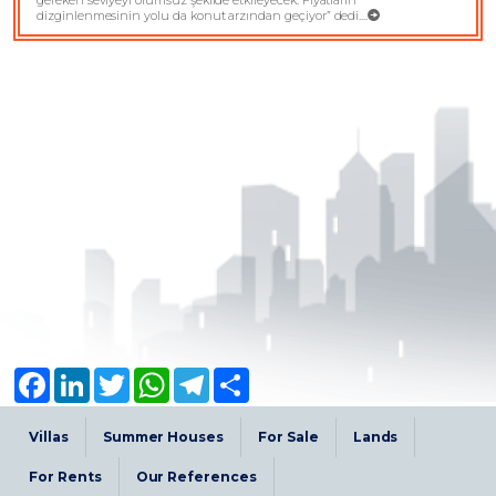
gereken seviyeyi olumsuz şekilde etkileyecek. Fiyatların
dizginlenmesinin yolu da konut arzından geçiyor” dedi....
Facebook
LinkedIn
Twitter
WhatsApp
Telegram
Share
Villas
Summer Houses
For Sale
Lands
For Rents
Our References