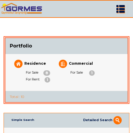
Portfolio
Residence
Commercial
For Sale
For Sale
8
1
For Rent
1
Total : 10
Detailed Search
Simple Search