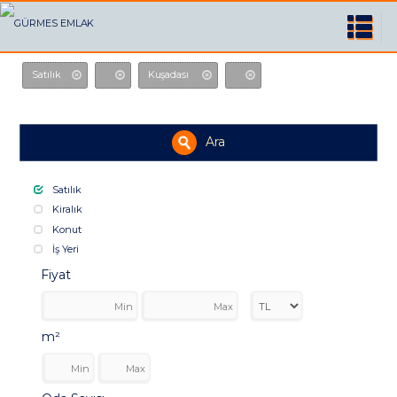
Satılık
Kuşadası
Ara
Satılık
Kiralık
Konut
İş Yeri
Fiyat
m²