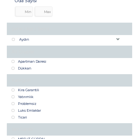
Oda Sayısı
Şehir / İlçe / Semt
Aydın
Alt Gruplar
Apartman Dairesi
Dükkan
Kategori
Kira Garantili
Yatırımlık
Problemsiz
Luks Emlaklar
Ticari
İlan Sahibi