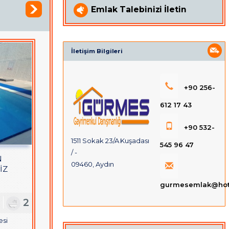
Emlak Talebinizi İletin
İletişim Bilgileri
+90 256-
612 17 43
+90 532-
1511 Sokak 23/A Kuşadası
545 96 47
/ -
N
09460, Aydın
İZ
DUBLEKS
gurmesemlak@hot
1
2
esi