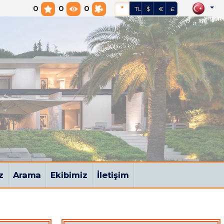
0
0
0
*
TL
$
€
£
z
Arama
Ekibimiz
İletişim