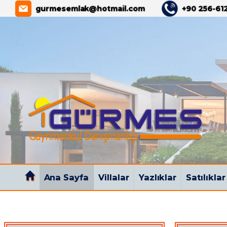
GÜRMES GAYRİMENKUL
gurmesemlak@hotmail.com
+90 256-612
Ana Sayfa
Villalar
Yazlıklar
Satılıklar