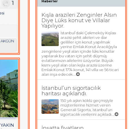
Haberler
1
1
esi
Kışla arazileri Zenginler Alsın
Diye Lüks konut ve Villalar
Yapılıyor.
İstanbul’daki Çekmeköy Kışlası
arazisi şehit aileleri ve dar
n AKGÜN
gelililer için konut yapılmak
yerine Emlak Konut Aracılığıyla
zenginlere yeşil alan içinde lüks konutlar
yapılarak bu vatan için şehit düşmüş
evlatlarımızın ailelerini üzüyorlar. Büyük
kısmı yeşil alan olan kışla arazisi üzerine
Emlak Konut 1774 konut, 141 villa ve 56 ticari
alan inşa edecek....
İstanbul’un sigortacılık
haritası açıklandı.
150 yılı aşkın köklü geçmişiyle
müşterilerine hizmet veren
Generali Sigorta, İstanbul’un
sigortacılık verilerini açıkladı....
YAKIN
İnşatta fiyatların