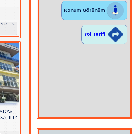
Konum Görünüm
n AKGÜN
Yol Tarifi
ADASI
SATILIK