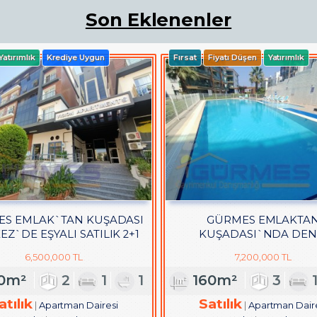
Son Eklenenler
Yatırımlık
Krediye Uygun
Fırsat
Fiyatı Düşen
Yatırımlık
S EMLAK`TAN KUŞADASI
GÜRMES EMLAKTA
Z`DE EŞYALI SATILIK 2+1
KUŞADASI`NDA DEN
DAİRE
MANZARALI SATILIK 3+1 
6,500,000 TL
7,200,000 TL
DAİRE
0m²
2
1
1
160m²
3
atılık
Satılık
Apartman Dairesi
Apartman Dair