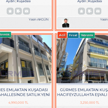
Aydın
Kuşadası
Aydın
Kuşadası
Yasin AKGÜN
Yasi
tırımlık
Acil
Fırsat
Yatırımlık
ES EMLAKTAN KUŞADASI
GÜRMES EMLAKTAN KUŞ
HALLESİNDE SATILIK YENİ
HACIFEYZULLAHTA EŞYALI 
2+1 DAİRE
1+1 DAİRE
4,990,000 TL
3,250,000 TL