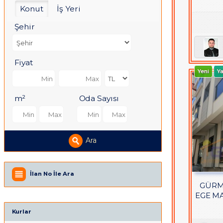
Konut
İş Yeri
Şehir
Fiyat
Yeni
Ya
m²
Oda Sayısı
Ara
İlan No İle Ara
GÜRM
EGE MA
Kurlar