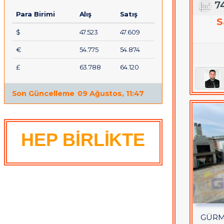
7
Para Birimi
Alış
Satış
S
$
47.523
47.609
€
54.775
54.874
£
63.788
64.120
Son Güncelleme
09 Ağustos, 11:47
HEP BİRLİKTE
GÜRM