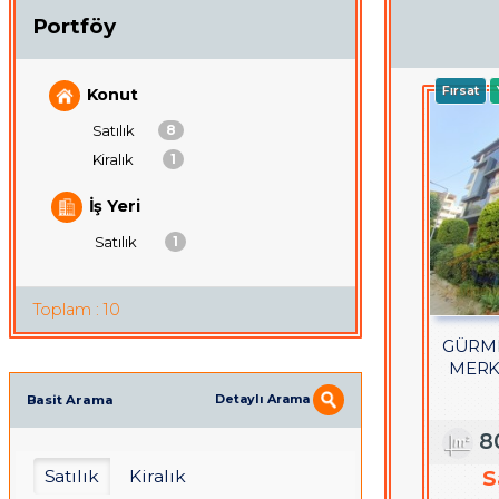
Portföy
Fırsat
Konut
Satılık
8
Kiralık
1
İş Yeri
Satılık
1
Toplam : 10
GÜRME
MERKE
Detaylı Arama
Basit Arama
8
S
Satılık
Kiralık