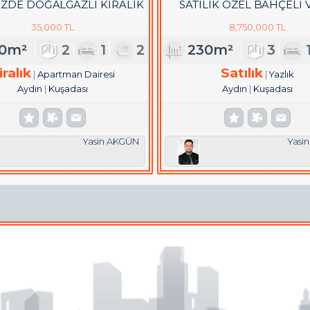
ZDE DOĞALGAZLI KİRALIK
SATILIK ÖZEL BAHÇELİ 
2+1 DAİRE
35,000 TL
8,750,000 TL
00m²
2
1
2
230m²
3
iralık
Satılık
Apartman Dairesi
Yazlık
Aydın
Kuşadası
Aydın
Kuşadası
Yasin AKGÜN
Yasi