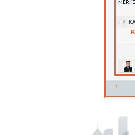
MERKE
1
K
1 - 6