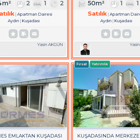
4m²
2
1
2
50m²
1
atılık
Satılık
Apartman Dairesi
Apartman Dair
Aydın
Kuşadası
Aydın
Kuşadası
Yasin AKGÜN
Yasi
Fırsat
Yatırımlık
ES EMLAKTAN KUŞADASI
KUŞADASINDA MERKEZE 