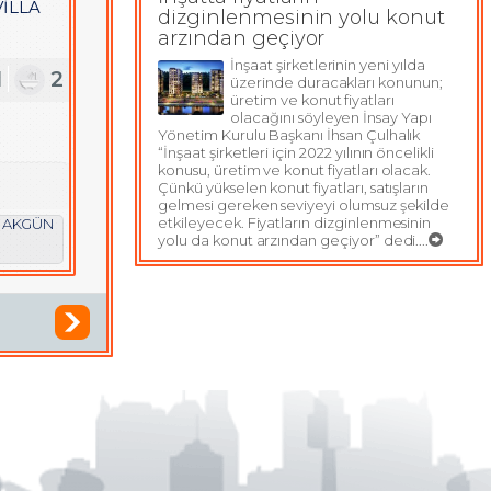
VİLLA
dizginlenmesinin yolu konut
arzından geçiyor
İnşaat şirketlerinin yeni yılda
1
2
üzerinde duracakları konunun;
üretim ve konut fiyatları
olacağını söyleyen İnsay Yapı
Yönetim Kurulu Başkanı İhsan Çulhalık
“İnşaat şirketleri için 2022 yılının öncelikli
konusu, üretim ve konut fiyatları olacak.
Çünkü yükselen konut fiyatları, satışların
gelmesi gereken seviyeyi olumsuz şekilde
etkileyecek. Fiyatların dizginlenmesinin
n AKGÜN
yolu da konut arzından geçiyor” dedi....