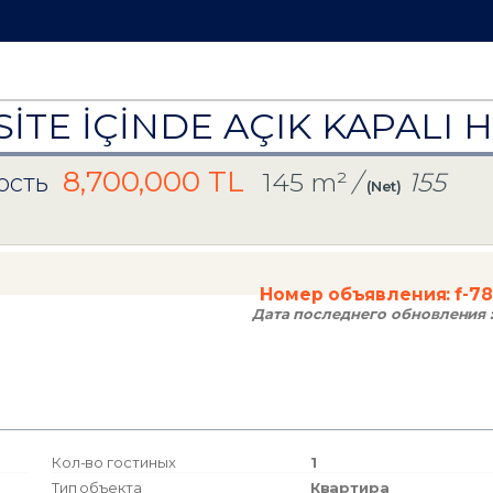
SİTE İÇİNDE AÇIK KAPALI
8,700,000 TL
145 m²
/
155
ость
(Net)
Номер объявления:
f-7
Дата последнего обновления 
Кол-во гостиных
1
Тип объекта
Квартира