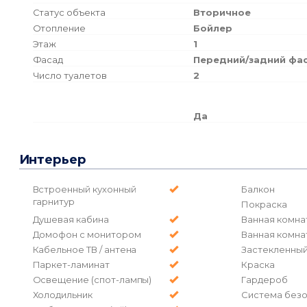
Статус объекта
Вторичное
Отопление
Бойлер
Этаж
1
Фасад
Передний/задний фа
Число туалетов
2
Да
Интерьер
Встроенный кухонный
Балкон
гарнитур
Покраска
Душевая кабина
Ванная комна
Домофон с монитором
Ванная комна
Кабельное ТВ / антена
Застекленный
Паркет-ламинат
Краска
Освещение (спот-лампы)
Гардероб
Холодильник
Система без