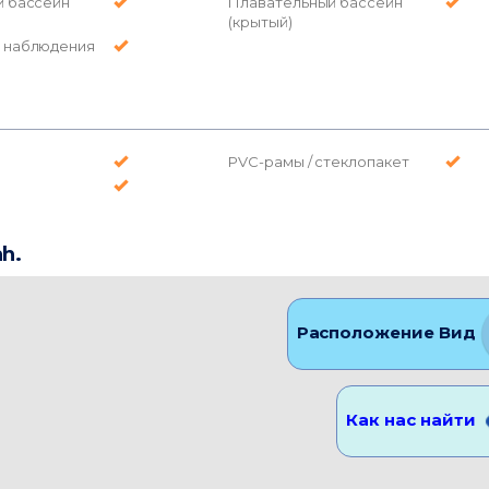
й бассейн
Плавательный бассейн
(крытый)
 наблюдения
PVC-рамы / стеклопакет
h.
Расположение Вид
Как нас найти