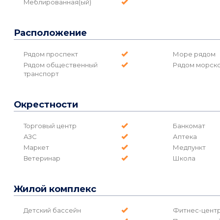
Меблированная(ый)
Расположение
Рядом проспект
Море рядом
Рядом общественный
Рядом морско
транспорт
Окрестности
Торговый центр
Банкомат
АЗС
Аптека
Маркет
Медпункт
Ветеринар
Школа
Жилой комплекс
Детский бассейн
Фитнес-цент