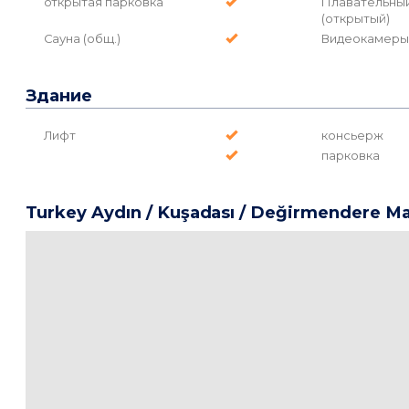
открытая парковка
Плавательны
(открытый)
Сауна (общ.)
Видеокамеры
Здание
Лифт
консьерж
парковка
Turkey Aydın / Kuşadası
/ Değirmendere Ma