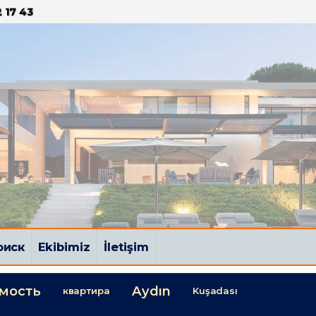
 17 43
оиск
Ekibimiz
İletişim
мость
Aydın
квартира
Kuşadası