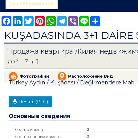
Без обременений
Facebook
LinkedIn
Twitter
Pinterest
WhatsApp
Telegram
Viber
Line
Share
KUŞADASINDA 3+1 DAİRE 
Продажа квартира Жилая недвижим
m²
3 + 1
Фотографии
Расположение Вид
Turkey Aydın / Kuşadası
/ Değirmendere Mah.
Печать (PDF)
Основные сведения
Кол-во комнат
3
Кол-во ванных комнат
2