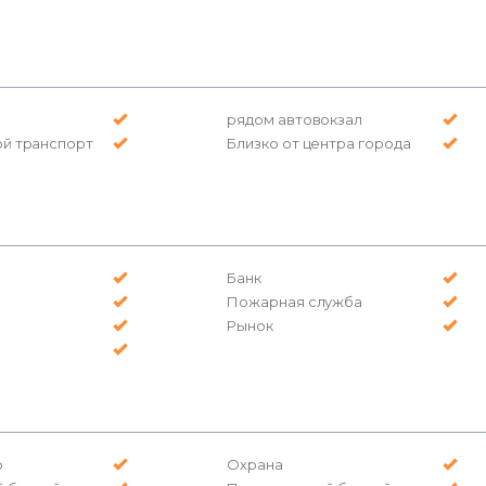
рядом автовокзал
й транспорт
Близко от центра города
Банк
Пожарная служба
Рынок
р
Охрана