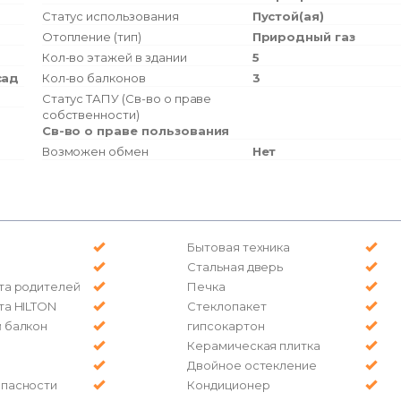
Статус использования
Пустой(ая)
Отопление (тип)
Природный газ
Кол-во этажей в здании
5
сад
Кол-во балконов
3
Статус ТАПУ (Св-во о праве
собственности)
Св-во о праве пользования
Возможен обмен
Нет
Бытовая техника
Стальная дверь
та родителей
Печка
та HILTON
Стеклопакет
 балкон
гипсокартон
Керамическая плитка
Двойное остекление
опасности
Кондиционер