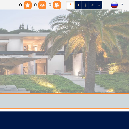
0
0
0
*
TL
$
€
£