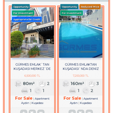
Opportunity
Opportunity
Reduced Price
For Investment
For Investment
Appropriate for Credit
GÜRMES EMLAK`TAN
GÜRMES EMLAKTAN
KUŞADASI MERKEZ`DE
KUŞADASI`NDA DENİZ
EŞYALI SATILIK 2+1 DAİRE
MANZARALI SATILIK 3+1
6,500,000 TL
7,200,000 TL
DUBLEKS DAİRE
80m²
2
160m²
3
1
1
1
2
For Sale
For Sale
Apartment
Apartment
Aydın
Kuşadası
Aydın
Kuşadası