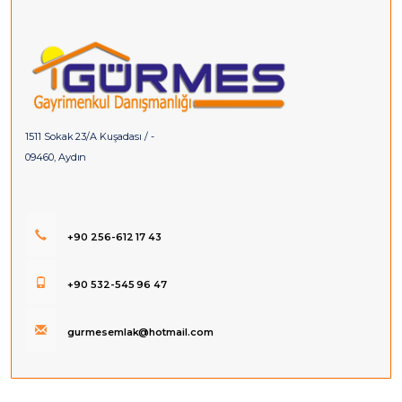
1511 Sokak 23/A Kuşadası / -
09460, Aydın
+90 256-612 17 43
+90 532-545 96 47
gurmesemlak@hotmail.com