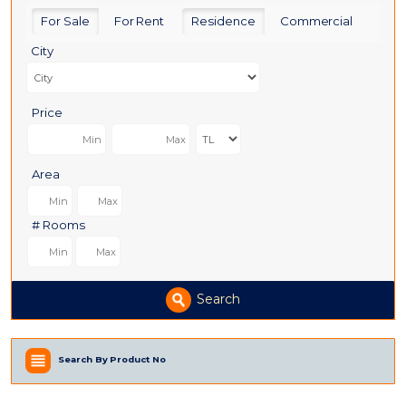
For Sale
For Rent
Residence
Commercial
City
Price
Area
# Rooms
Search
Search By Product No