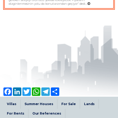
gereken seviyeyi olumsuz şekilde etkileyecek. Fiyatların
dizginlenmesinin yolu da konut arzından geçiyor” dedi....
Facebook
LinkedIn
Twitter
WhatsApp
Telegram
Share
Villas
Summer Houses
For Sale
Lands
For Rents
Our References