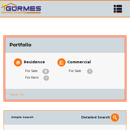
Portfolio
Residence
Commercial
For Sale
For Sale
8
1
For Rent
1
Total : 10
Detailed Search
Simple Search