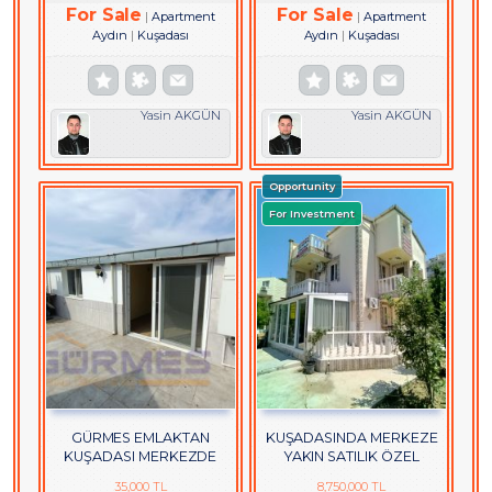
For Sale
For Sale
Apartment
Apartment
Aydın
Kuşadası
Aydın
Kuşadası
Yasin AKGÜN
Yasin AKGÜN
Opportunity
For Investment
GÜRMES EMLAKTAN
KUŞADASINDA MERKEZE
KUŞADASI MERKEZDE
YAKIN SATILIK ÖZEL
DOĞALGAZLI KİRALIK 2+1
BAHÇELİ VİLLA
35,000 TL
8,750,000 TL