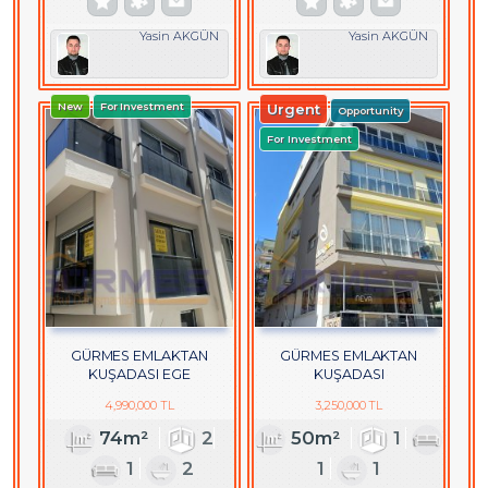
Yasin AKGÜN
Yasin AKGÜN
New
For Investment
Urgent
Opportunity
For Investment
GÜRMES EMLAKTAN
GÜRMES EMLAKTAN
KUŞADASI EGE
KUŞADASI
MAHALLESİNDE SATILIK
HACIFEYZULLAHTA EŞYALI
4,990,000 TL
3,250,000 TL
YENİ 2+1 DAİRE
SATILIK 1+1 DAİRE
74m²
2
50m²
1
1
2
1
1