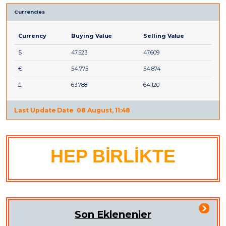
Currencies
Currency
Buying Value
Selling Value
$
47.523
47.609
€
54.775
54.874
£
63.788
64.120
Last Update Date
08 August, 11:48
HEP BİRLİKTE
Son Eklenenler