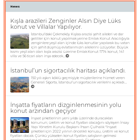
News
Kışla arazileri Zenginler Alsın Diye Lüks
konut ve Villalar Yapılıyor.
İstanbul’daki Çekmeköy Kışlası arazisi şehit aileleri ve dar
gelililer için konut yapılmak yerine Emlak Konut Aracılığıyla
zenginlere yeşil alan içinde lüks konutlar yapılarak bu vatan
için şehit düşmüş evlatlarımızın ailelerini üzüyorlar. Büyük
kısmı yeşil alan olan kışla arazisi üzerine Emlak Konut 1774 konut, 141
villa ve 56 ticari alan inşa edecek....
İstanbul’un sigortacılık haritası açıklandı.
150 yılı aşkın köklü geçmişiyle müşterilerine hizmet veren
Generali Sigorta, İstanbul’un sigortacılık verilerini açıkladı....
İnşatta fiyatların dizginlenmesinin yolu
konut arzından geçiyor
İnşaat şirketlerinin yeni yılda üzerinde duracakları
konunun; üretim ve konut fiyatları olacağını söyleyen İnsay
Yapı Yönetim Kurulu Başkanı İhsan Çulhalık “İnşaat
şirketleri için 2022 yılının öncelikli konusu, üretim ve konut
fiyatları olacak. Çünkü yükselen konut fiyatları, satışların gelmesi